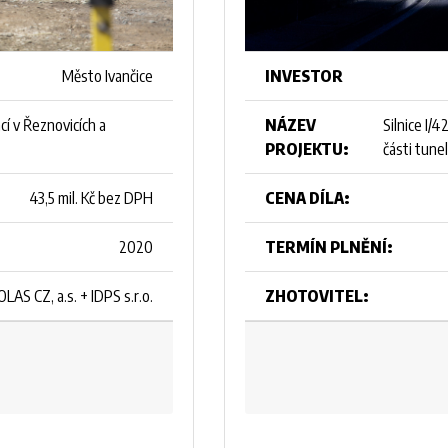
INVESTOR
Město Ivančice
NÁZEV
Silnice I/
í v Řeznovicích a
PROJEKTU:
části tune
CENA DÍLA:
43,5 mil. Kč bez DPH
TERMÍN PLNĚNÍ:
2020
ZHOTOVITEL:
OLAS CZ, a.s. + IDPS s.r.o.