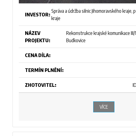
Správa a údržba silnic Jihomoravského kraje, 
INVESTOR:
kraje
NÁZEV
Rekonstrukce krajské komunikace III/1
PROJEKTU:
Budkovice
CENA DÍLA:
TERMÍN PLNĚNÍ:
ZHOTOVITEL:
I
VÍCE