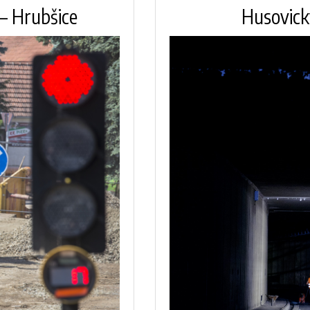
– Hrubšice
Husovick