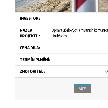
INVESTOR:
NÁZEV
Oprava účelových a místních komunikac
PROJEKTU:
Hrubšicích
CENA DÍLA:
TERMÍN PLNĚNÍ:
ZHOTOVITEL:
C
VÍCE