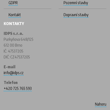
GDPR
Pozemní stavby
Kontakt
Dopravní stavby
KONTAKTY
IDPS s.r.o.
Purkyňova 648/125
612 00 Brno
IČ: 47537205
DIČ: CZ47537205
E-mail
info@idps.cz
Telefon
+420 725 765 593
Nahoru