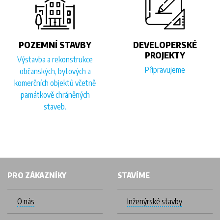
POZEMNÍ STAVBY
DEVELOPERSKÉ
PROJEKTY
Výstavba a rekonstrukce
Připravujeme
občanských, bytových a
komerčních objektů včetně
památkově chráněných
staveb.
PRO ZÁKAZNÍKY
STAVÍME
O nás
Inženýrské stavby