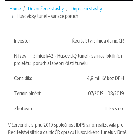
Home
Dokončené stavby
Dopravní stavby
Husovický tunel - sanace poruch
Investor
Ředitelství silnic a dálnic ČR
Název
Silnice I/42 - Husovický tunel - sanace lokálních
projektu:
poruch stabební části tunelu
Cena díla:
4,8 mil. Kč bez DPH
Termín plnění:
07/2019 – 08/2019
Zhotovitel:
IDPS s.r.o.
V červenci a srpnu 2019 společnost IDPS s.r.o. realizovala pro
Ředitelství silnic a dálnic ČR opravu Husovického tunelu v Brně.