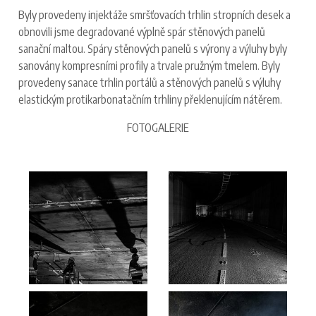
Byly provedeny injektáže smršťovacích trhlin stropních desek a
obnovili jsme degradované výplně spár stěnových panelů
sanační maltou. Spáry stěnových panelů s výrony a výluhy byly
sanovány kompresními profily a trvale pružným tmelem. Byly
provedeny sanace trhlin portálů a stěnových panelů s výluhy
elastickým protikarbonatačním trhliny překlenujícím nátěrem.
FOTOGALERIE