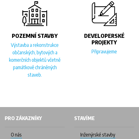
POZEMNÍ STAVBY
DEVELOPERSKÉ
PROJEKTY
Výstavba a rekonstrukce
Připravujeme
občanských, bytových a
komerčních objektů včetně
památkově chráněných
staveb.
PRO ZÁKAZNÍKY
STAVÍME
O nás
Inženýrské stavby